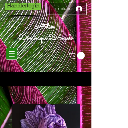
Händlerlogin
Anmelden
Atelier
Dominique D'Angelo