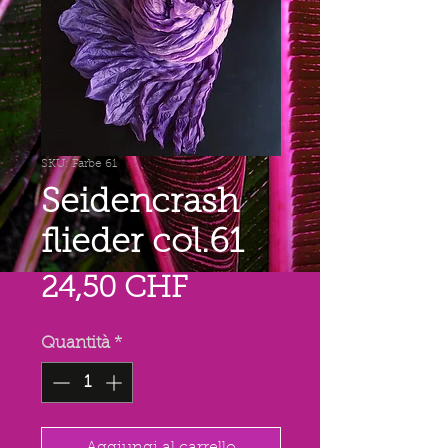
SKU: Farbe 61
Seidencrash
flieder col.61
Prezzo
24,50 CHF
Quantità
*