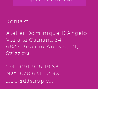
Aggiungi al carrello
Kontakt
Atelier Dominique D'Angelo
Via a la Camana 34
6827 Brusino Arsizio, TI,
Svizzera
Tel.
091 996 15 38
Nat:
078 631 62 92
info@ddshop.ch
Möchten Sie von
TOLLEN AKTIONEN profitieren
und immer über
NEUHEITEN
informiert sein?
Melden Sie sich jetzt 1 mal an !