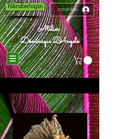
Händlerlogin
Anmelden
Atelier
Dominique D'Angelo