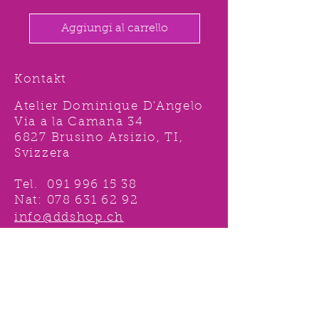
Aggiungi al carrello
Kontakt
Atelier Dominique D'Angelo
Via a la Camana 34
6827 Brusino Arsizio, TI,
Svizzera
Tel.
091 996 15 38
Nat:
078 631 62 92
info@ddshop.ch
Möchten Sie von
TOLLEN AKTIONEN profitieren
und immer über