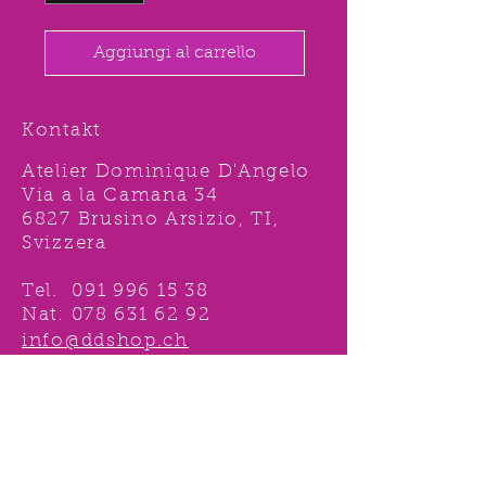
Aggiungi al carrello
Kontakt
Atelier Dominique D'Angelo
Via a la Camana 34
6827 Brusino Arsizio, TI,
Svizzera
Tel.
091 996 15 38
Nat:
078 631 62 92
info@ddshop.ch
Möchten Sie von
TOLLEN AKTIONEN profitieren
und immer über