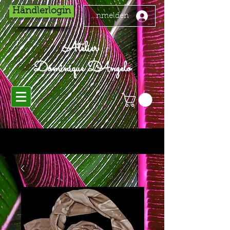
Händlerlogin
Anmelden
Atelier
Dominique D'Angelo