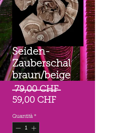
Seiden-
Zauberschal
braun/beige
Prezzo
 79,00 CHF 
Prezzo
regolare
59,00 CHF
scontato
Quantità
*