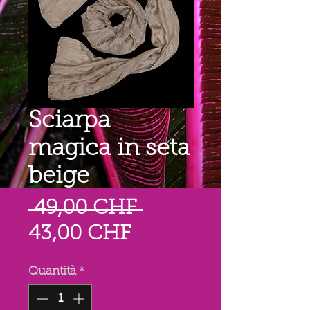
Sciarpa
magica in seta
beige
Prezzo
 49,00 CHF 
Prezzo
regolare
43,00 CHF
scontato
Quantità
*