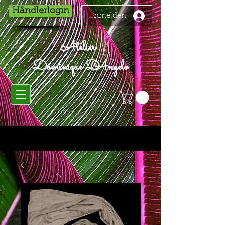
Händlerlogin
Anmelden
Atelier
Dominique D'Angelo