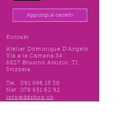
Aggiungi al carrello
Kontakt
Atelier Dominique D'Angelo
Via a la Camana 34
6827 Brusino Arsizio, TI,
Svizzera
Tel.
091 996 15 38
Nat:
078 631 62 92
info@ddshop.ch
Möchten Sie von
TOLLEN AKTIONEN profitieren
und immer über