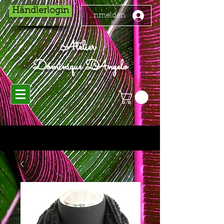
Händlerlogin
Anmelden
Atelier
Dominique D'Angelo