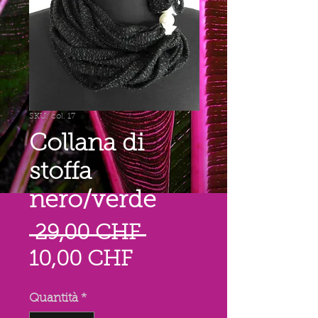
SKU: col. 17
Collana di
stoffa
nero/verde
Prezzo
 29,00 CHF 
Prezzo
regolare
10,00 CHF
scontato
Quantità
*