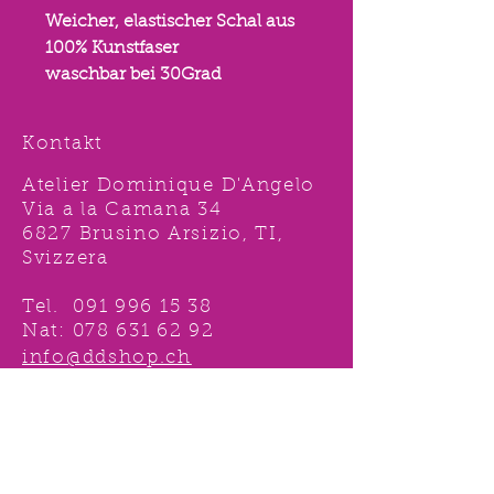
Weicher, elastischer Schal aus
100% Kunstfaser
waschbar bei 30Grad
Kontakt
Atelier Dominique D'Angelo
Via a la Camana 34
6827 Brusino Arsizio, TI,
Svizzera
Tel.
091 996 15 38
Nat:
078 631 62 92
info@ddshop.ch
Möchten Sie von
TOLLEN AKTIONEN profitieren