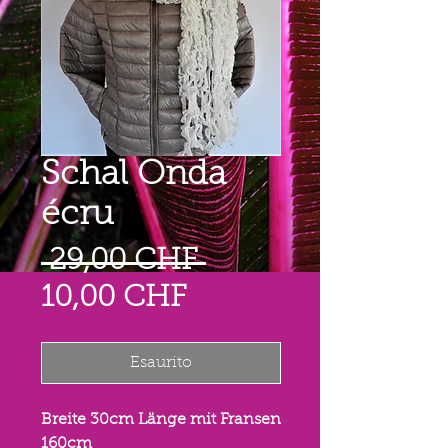
Schal Onda
écru
Prezzo
 29,00 CHF 
Prezzo
regolare
10,00 CHF
scontato
Esaurito
Breite 30cm Länge mit Fransen
160cm