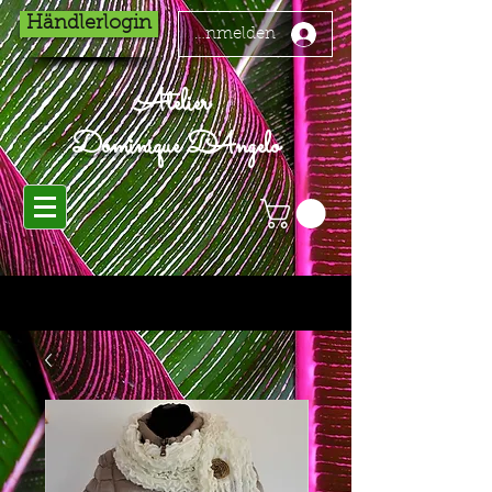
Händlerlogin
Anmelden
Atelier
Dominique D'Angelo