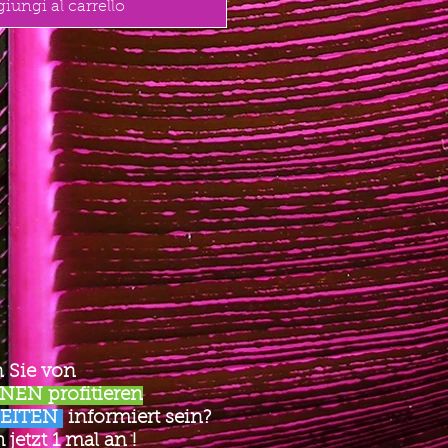
iungi al carrello
 Sie von
EN profitieren
EITEN
informiert sein?
jetzt 1 mal an !