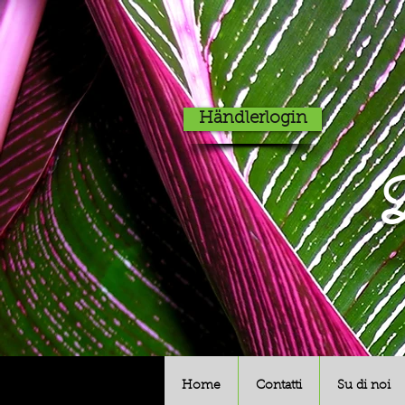
Händlerlogin
D
Home
Contatti
Su di noi