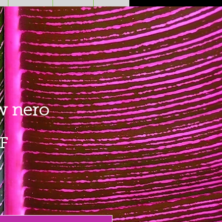
w nero
Prezzo
F