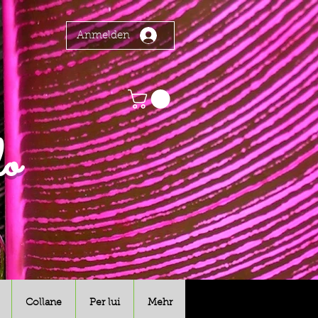
Anmelden
o
Collane
Per lui
Mehr