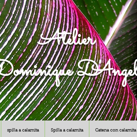
Atelier
ominique D'Angel
spilla a calamita
Spilla a calamita
Catena con calamita