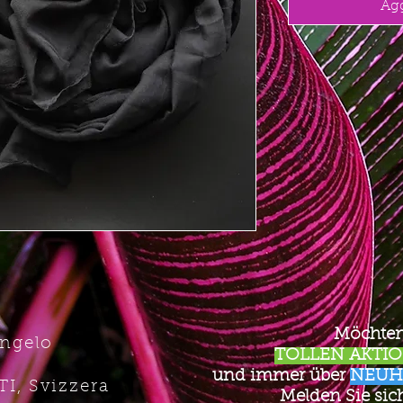
Agg
Möchten
Angelo
TOLLEN AKTION
und immer über
NEUH
TI, Svizzera
Melden Sie sich 