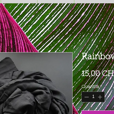
Rainbo
15,00 CH
Quantità
*