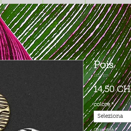
Pois
SKU: K09
14,50 CH
colore
*
Seleziona
Quantità
*