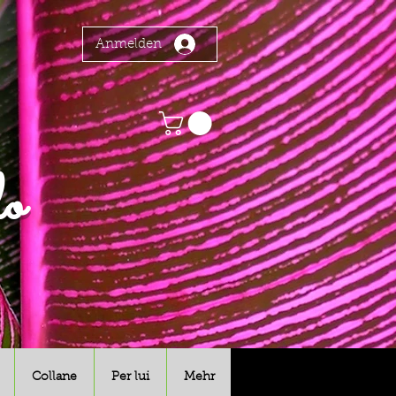
Anmelden
o
Collane
Per lui
Mehr