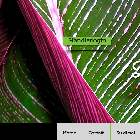
Händlerlogin
D
Home
Contatti
Su di noi