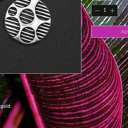
Agg
ikgold