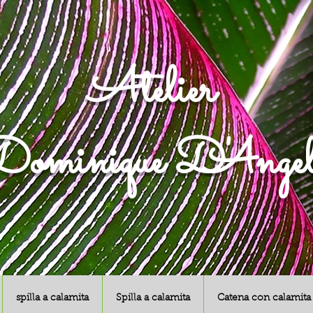
Atelier
ominique D'Angel
spilla a calamita
Spilla a calamita
Catena con calamita