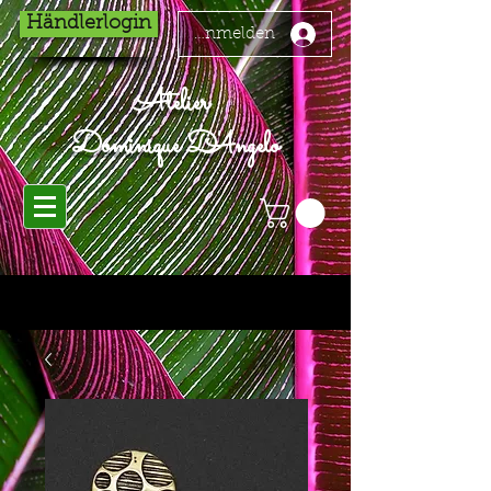
Händlerlogin
Anmelden
Atelier
Dominique D'Angelo