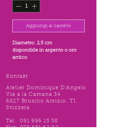
Aggiungi al carrello
Diametro: 2,5 cm
disponibile in argento o oro
antico
Kontakt
Atelier Dominique D'Angelo
Via a la Camana 34
6827 Brusino Arsizio, TI,
Svizzera
Tel.
091 996 15 38
Nat:
078 631 62 92
info@ddshop.ch