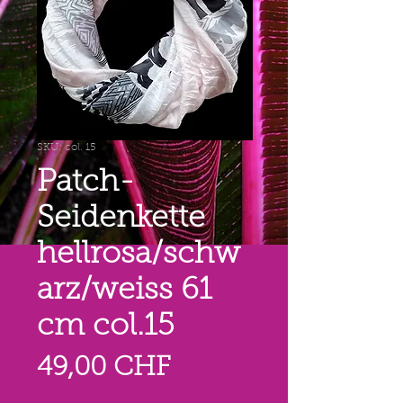
SKU: col. 15
Patch-
Seidenkette
hellrosa/schw
arz/weiss 61
cm col.15
Prezzo
49,00 CHF