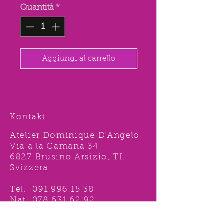
Quantità
*
Aggiungi al carrello
Kontakt
Atelier Dominique D'Angelo
Via a la Camana 34
6827 Brusino Arsizio, TI,
Svizzera
Tel.
091 996 15 38
Nat:
078 631 62 92
info@ddshop.ch