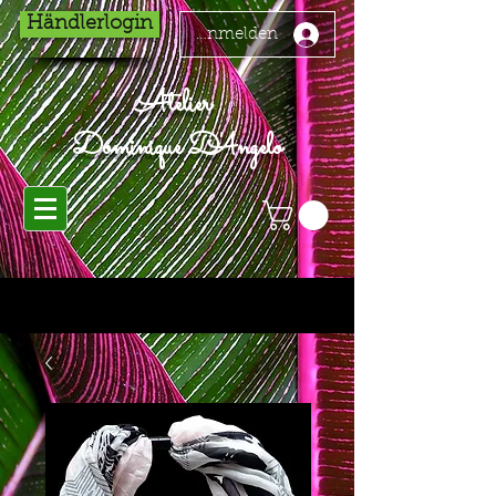
Händlerlogin
Anmelden
Atelier
Dominique D'Angelo