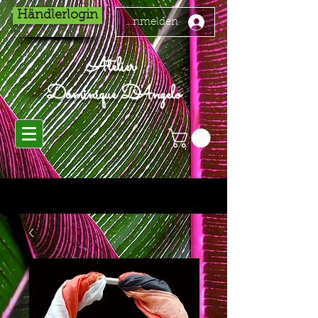
Händlerlogin
Anmelden
Atelier
Dominique D'Angelo