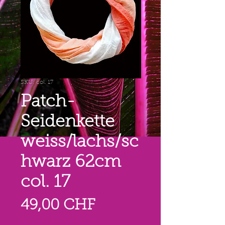
SKU: col. 17
Patch-
Seidenkette
weiss/lachs/sc
hwarz 62cm
col. 17
Prezzo
49,00 CHF