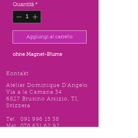
Quantità
*
Aggiungi al carrello
ohne Magnet-Blume
Kontakt
Atelier Dominique D'Angelo
Via a la Camana 34
6827 Brusino Arsizio, TI,
Svizzera
Tel.
091 996 15 38
Nat:
078 631 62 92
info@ddshop.ch