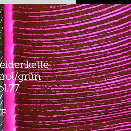
eidenkette
trol/grün
l.77
Prezzo
HF