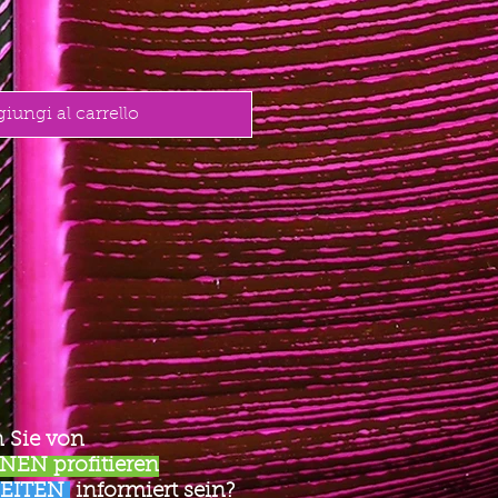
iungi al carrello
 Sie von
EN profitieren
EITEN
informiert sein?