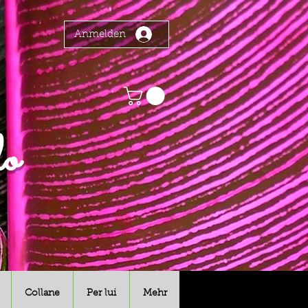
Anmelden
o
Collane
Per lui
Mehr