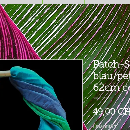
Patch-S
blau/pe
62cm co
SKU: col. 77
49,00 C
Quantità
*