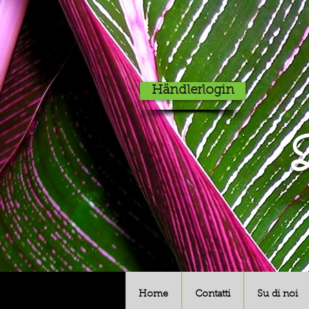
Händlerlogin
D
Home
Contatti
Su di noi