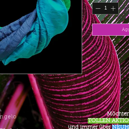
Agg
Möchten
Angelo
TOLLEN AKTION
und immer über
NEUH