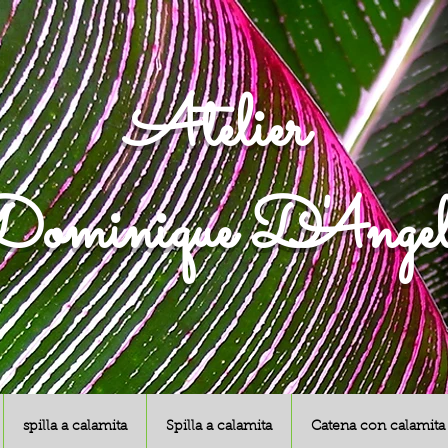
Atelier
ominique D'Angel
spilla a calamita
Spilla a calamita
Catena con calamita