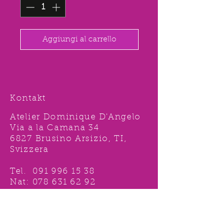
Aggiungi al carrello
Kontakt
Atelier Dominique D'Angelo
Via a la Camana 34
6827 Brusino Arsizio, TI,
Svizzera
Tel.
091 996 15 38
Nat:
078 631 62 92
info@ddshop.ch