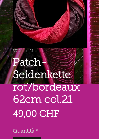
SKU: col. 21
Patch-
Seidenkette
rot7bordeaux
62cm col.21
Prezzo
49,00 CHF
Quantità
*