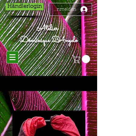
Händlerlogin
Anmelden
Atelier
Dominique D'Angelo