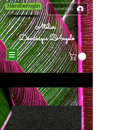
Händlerlogin
Anmelden
Atelier
Dominique D'Angelo