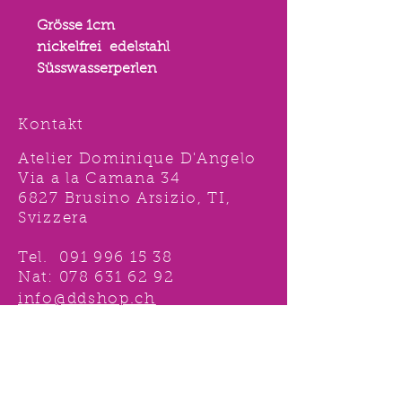
Grösse 1cm
nickelfrei edelstahl
Süsswasserperlen
Kontakt
Atelier Dominique D'Angelo
Via a la Camana 34
6827 Brusino Arsizio, TI,
Svizzera
Tel.
091 996 15 38
Nat:
078 631 62 92
info@ddshop.ch
Möchten Sie von
TOLLEN AKTIONEN profitieren