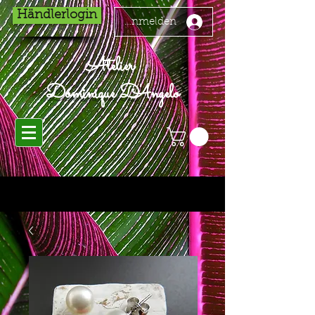
Händlerlogin
Anmelden
Atelier
Dominique D'Angelo