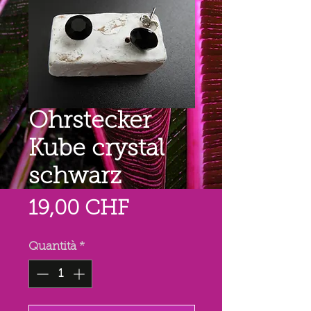
Ohrstecker
Kube crystal
schwarz
Prezzo
19,00 CHF
Quantità
*