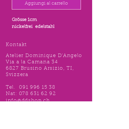
Aggiungi al carrello
Grösse 1cm
nickelfrei edelstahl
Kontakt
Atelier Dominique D'Angelo
Via a la Camana 34
6827 Brusino Arsizio, TI,
Svizzera
Tel.
091 996 15 38
Nat:
078 631 62 92
info@ddshop.ch
Möchten Sie von