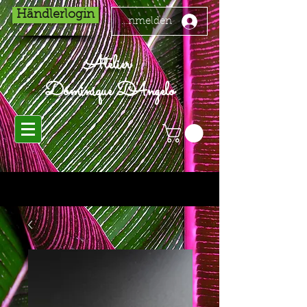
Händlerlogin
Anmelden
Atelier
Dominique D'Angelo