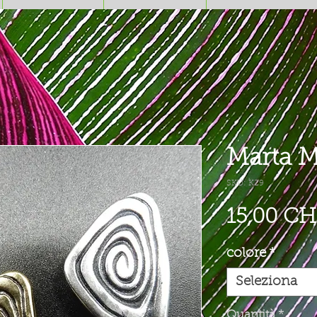
Marta M
SKU: K29
15,00 CH
colore
*
Seleziona
Quantità
*