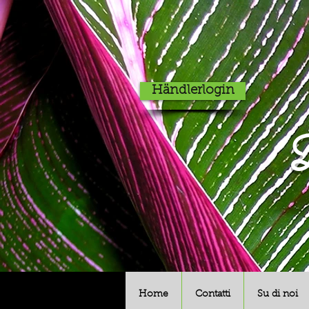
Händlerlogin
D
Home
Contatti
Su di noi