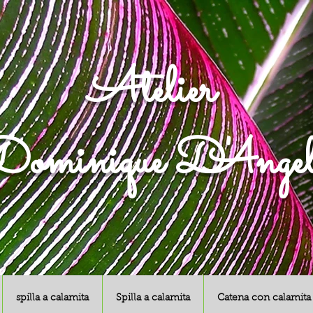
Atelier
ominique D'Angel
spilla a calamita
Spilla a calamita
Catena con calamita