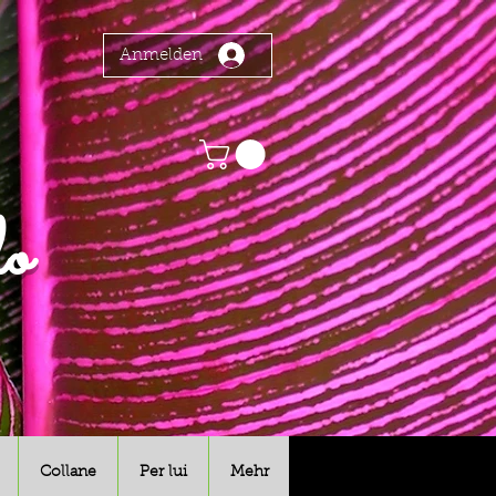
Anmelden
o
Collane
Per lui
Mehr