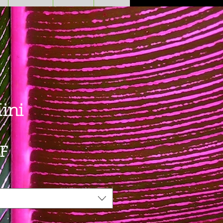
ini
Prezzo
F