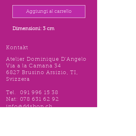
Aggiungi al carrello
Dimensioni: 3 cm
Kontakt
Atelier Dominique D'Angelo
Via a la Camana 34
6827 Brusino Arsizio, TI,
Svizzera
Tel.
091 996 15 38
Nat:
078 631 62 92
info@ddshop.ch
Möchten Sie von