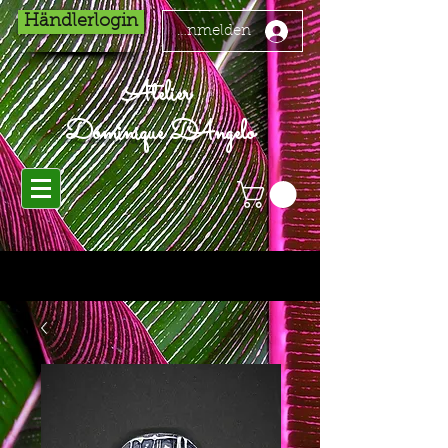
Händlerlogin
Anmelden
Atelier
Dominique D'Angelo