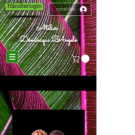
Händlerlogin
Anmelden
Atelier
Dominique D'Angelo