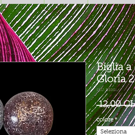
Biglia a
Gloria
SKU: D30GL
 12,00 C
colore
*
Seleziona