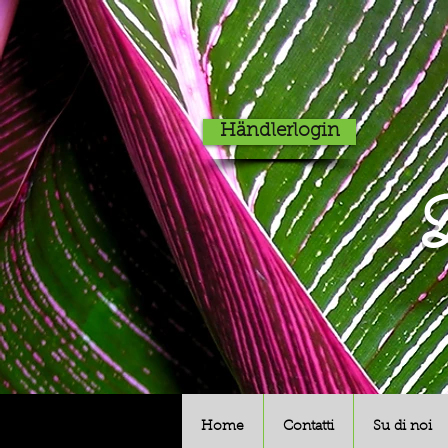
Händlerlogin
D
Home
Contatti
Su di noi