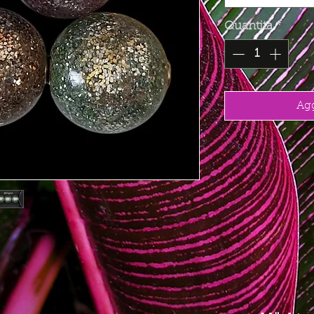
Quantità
*
Agg