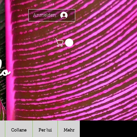
Anmelden
o
Collane
Per lui
Mehr