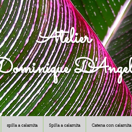
Atelier
ominique D'Angel
spilla a calamita
Spilla a calamita
Catena con calamita