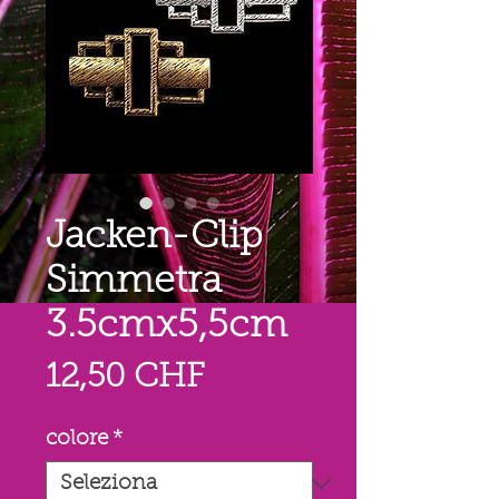
Jacken-Clip
Simmetra
3.5cmx5,5cm
Prezzo
12,50 CHF
colore
*