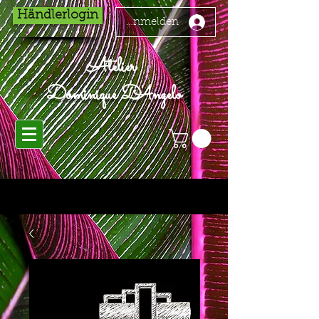
Händlerlogin
Anmelden
Atelier
Dominique D'Angelo