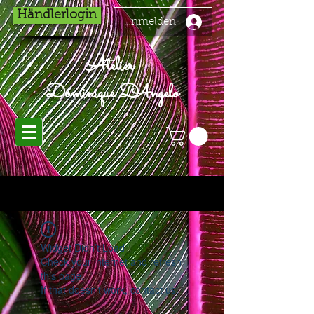
Händlerlogin
Anmelden
Atelier
Dominique D'Angelo
Widget Didn’t Load
Check your internet and refresh
this page.
If that doesn’t work, contact us.