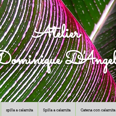
Atelier
ominique D'Angel
spilla a calamita
Spilla a calamita
Catena con calamita