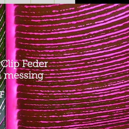
Clip Feder
m messing
Prezzo
F