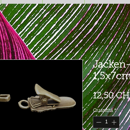
Jacken-
1,5x7c
12,50 CH
Quantità
*