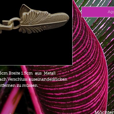
Agg
5cm Breite 1.5cm aus Metall
ach Verschluss auseinanderklicken
ntfernen zu müssen.
Möchten