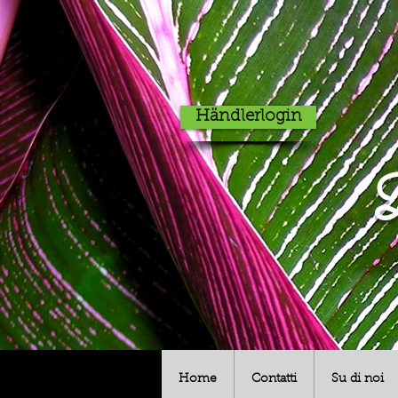
Händlerlogin
D
Home
Contatti
Su di noi