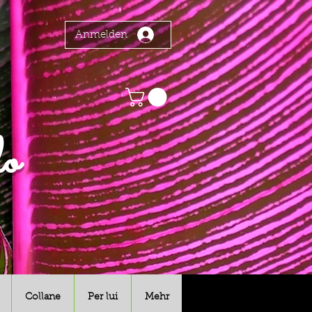
Anmelden
o
Collane
Per lui
Mehr