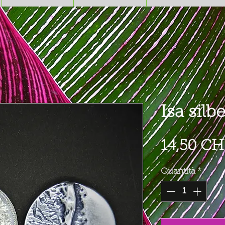
Isa silbe
14,50 CH
Quantità
*