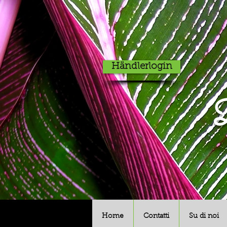
Händlerlogin
D
Home
Contatti
Su di noi