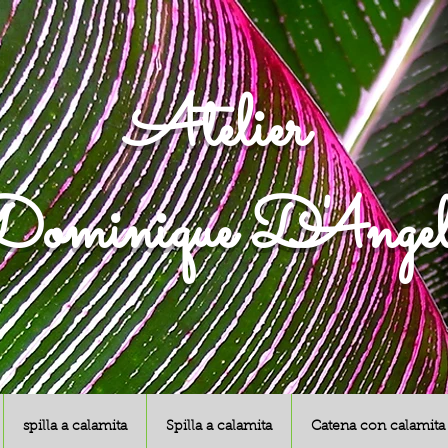
Atelier
ominique D'Angel
spilla a calamita
Spilla a calamita
Catena con calamita