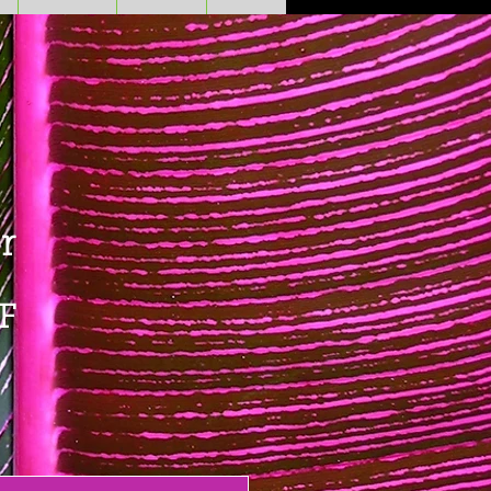
r
Prezzo
F