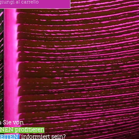
iungi al carrello
 Sie von
EN profitieren
EITEN
informiert sein?