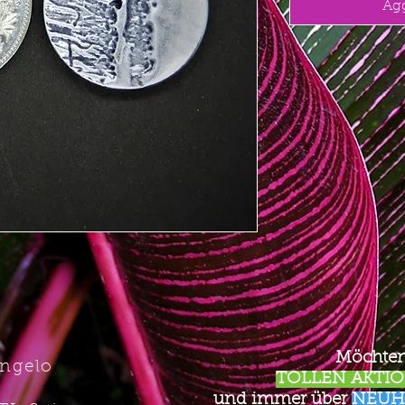
Agg
Möchten
Angelo
TOLLEN AKTION
und immer über
NEUH