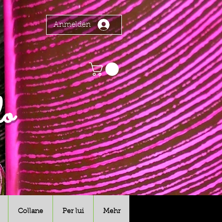
Anmelden
o
Collane
Per lui
Mehr