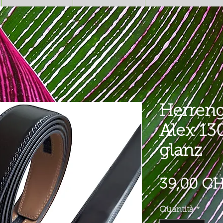
Herreng
Alex 1
glanz
39,00 C
Quantità
*