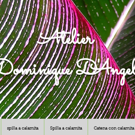
Atelier
ominique D'Angel
spilla a calamita
Spilla a calamita
Catena con calamita