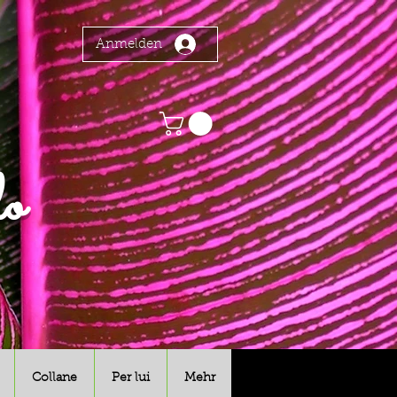
Anmelden
o
Collane
Per lui
Mehr