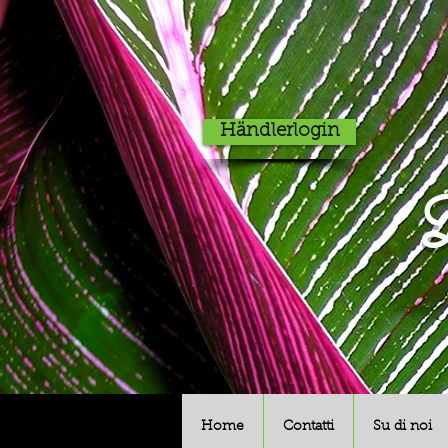
Händlerlogin
D
Home
Contatti
Su di noi