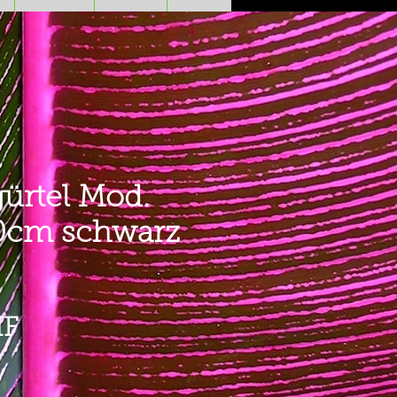
ürtel Mod.
30cm schwarz
Prezzo
HF