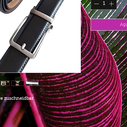
Agg
ge zuschneidbar