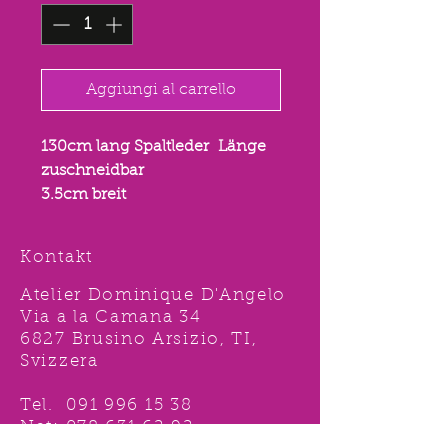
Aggiungi al carrello
130cm lang Spaltleder Länge
zuschneidbar
3.5cm breit
Kontakt
Atelier Dominique D'Angelo
Via a la Camana 34
6827 Brusino Arsizio, TI,
Svizzera
Tel.
091 996 15 38
Nat:
078 631 62 92