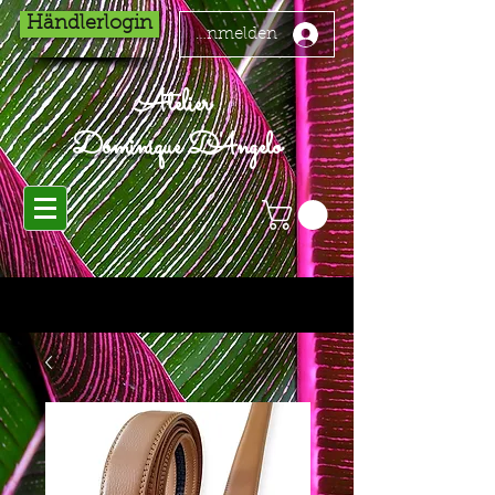
Händlerlogin
Anmelden
Atelier
Dominique D'Angelo