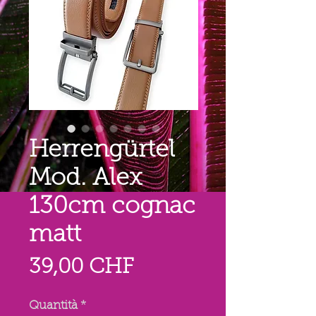
Herrengürtel
Mod. Alex
130cm cognac
matt
Prezzo
39,00 CHF
Quantità
*