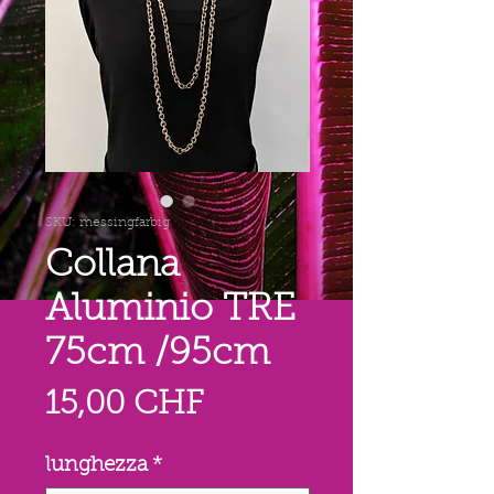
SKU: messingfarbig
Collana
Aluminio TRE
75cm /95cm
Prezzo
15,00 CHF
lunghezza
*