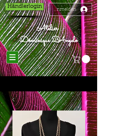
Händlerlogin
Anmelden
Atelier
Dominique D'Angelo