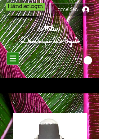
Händlerlogin
Anmelden
Atelier
Dominique D'Angelo