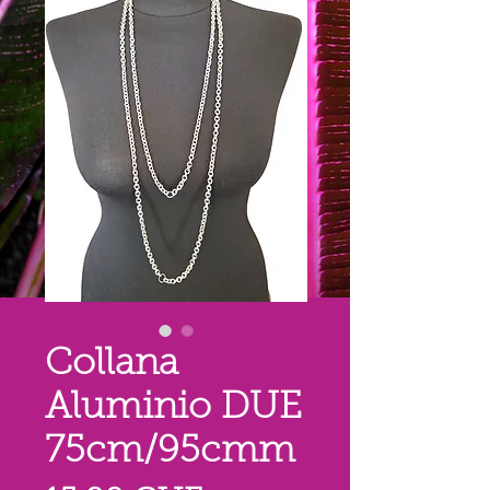
Collana
Aluminio DUE
75cm/95cmm