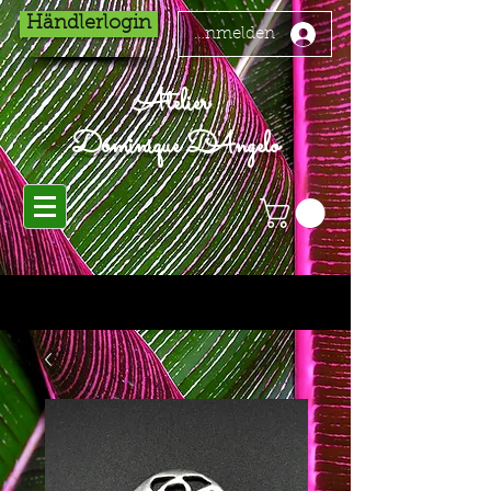
Händlerlogin
Anmelden
Atelier
Dominique D'Angelo