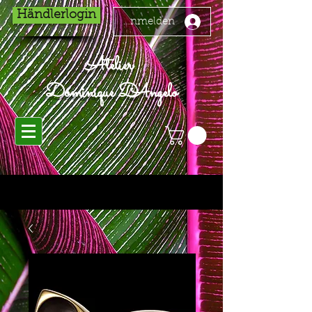
Händlerlogin
Anmelden
Atelier
Dominique D'Angelo