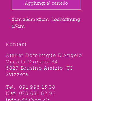
Aggiungi al carrello
3cm x3cm x3cm Lochöffnung
1.7cm
Kontakt
Atelier Dominique D'Angelo
Via a la Camana 34
6827 Brusino Arsizio, TI,
Svizzera
Tel.
091 996 15 38
Nat:
078 631 62 92
info@ddshop.ch
Möchten Sie von