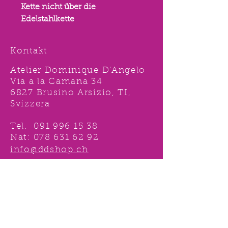
Kette nicht über die
Edelstahlkette
Kontakt
Atelier Dominique D'Angelo
Via a la Camana 34
6827 Brusino Arsizio, TI,
Svizzera
Tel.
091 996 15 38
Nat:
078 631 62 92
info@ddshop.ch
Möchten Sie von
TOLLEN AKTIONEN profitieren
und immer über
NEUHEITEN
informiert sein?