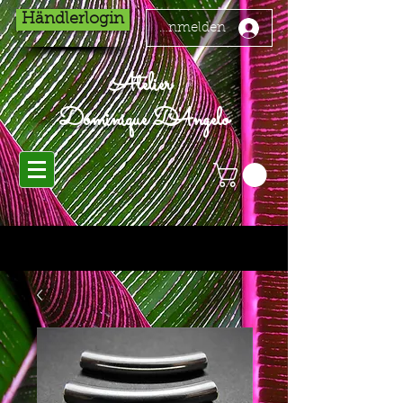
Händlerlogin
Anmelden
Atelier
Dominique D'Angelo