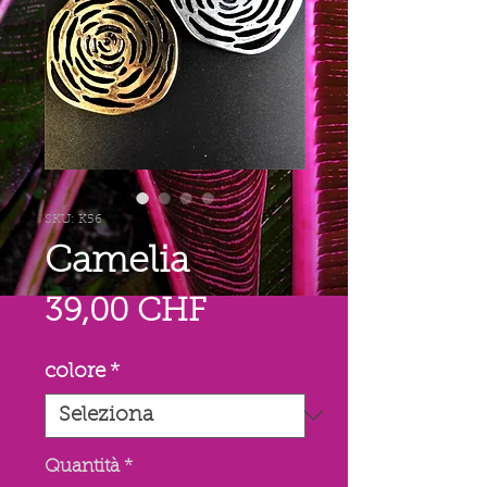
SKU: K56
Camelia
Prezzo
39,00 CHF
colore
*
Quantità
*