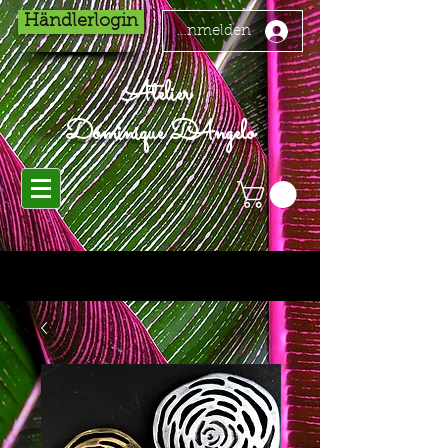
Händlerlogin
Anmelden
Atelier
Dominique D'Angelo