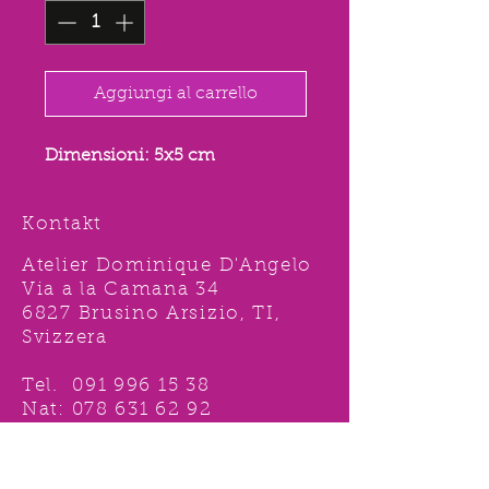
Aggiungi al carrello
Dimensioni: 5x5 cm
Kontakt
Atelier Dominique D'Angelo
Via a la Camana 34
6827 Brusino Arsizio, TI,
Svizzera
Tel.
091 996 15 38
Nat:
078 631 62 92
info@ddshop.ch