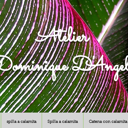
Atelier
ominique D'Angel
spilla a calamita
Spilla a calamita
Catena con calamita