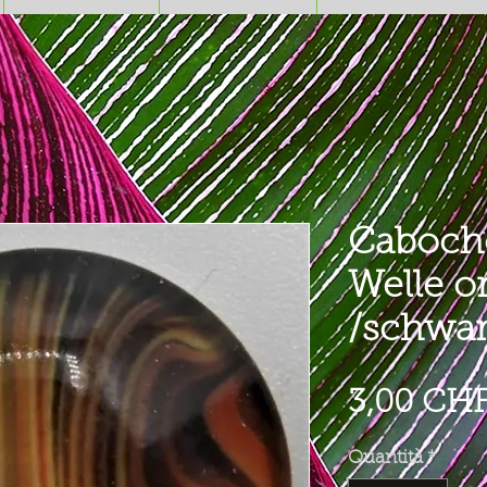
Caboch
Welle o
/schwar
3,00 CH
Quantità
*