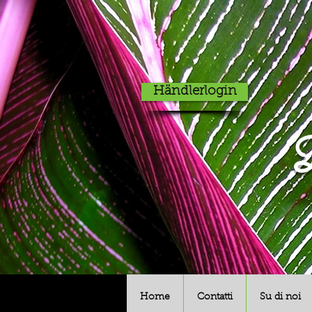
Händlerlogin
D
Home
Contatti
Su di noi