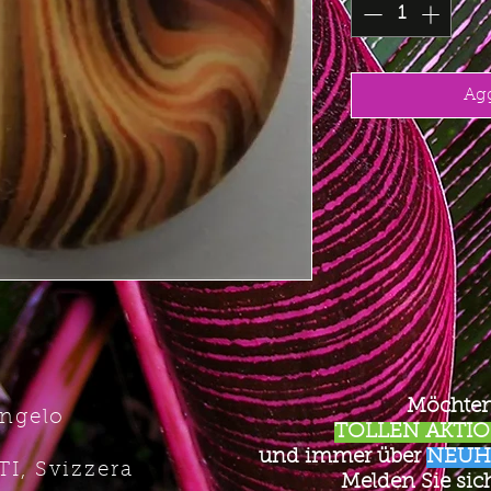
Agg
Möchten
Angelo
TOLLEN AKTION
und immer über
NEUH
TI, Svizzera
Melden Sie sich 