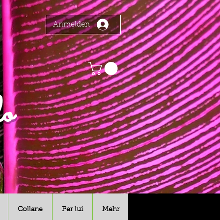
Anmelden
o
Collane
Per lui
Mehr