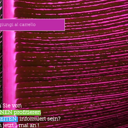
iungi al carrello
 Sie von
EN profitieren
EITEN
informiert sein?
jetzt 1 mal an !