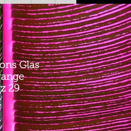
ons Glas
range
z 29
Prezzo
F