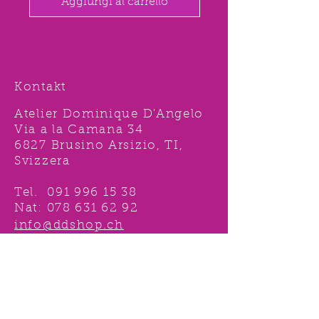
Aggiungi al carrello
Kontakt
Atelier Dominique D'Angelo
Via a la Camana 34
6827 Brusino Arsizio, TI,
Svizzera
Tel.
091 996 15 38
Nat:
078 631 62 92
info@ddshop.ch
Möchten Sie von
TOLLEN AKTIONEN profitieren
und immer über