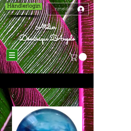
Händlerlogin
Anmelden
Atelier
Dominique D'Angelo