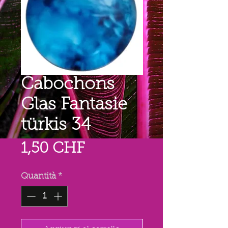
Cabochons
Glas Fantasie
türkis 34
Prezzo
1,50 CHF
Quantità
*