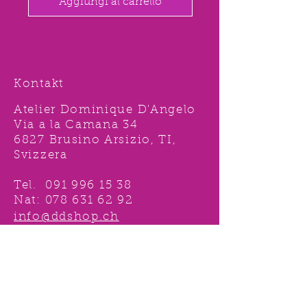
Aggiungi al carrello
Kontakt
Atelier Dominique D'Angelo
Via a la Camana 34
6827 Brusino Arsizio, TI,
Svizzera
Tel.
091 996 15 38
Nat:
078 631 62 92
info@ddshop.ch
Möchten Sie von
TOLLEN AKTIONEN profitieren
und immer über