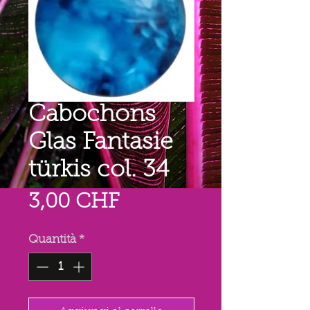
Cabochons
Glas Fantasie
türkis col. 34
Prezzo
3,00 CHF
Quantità
*