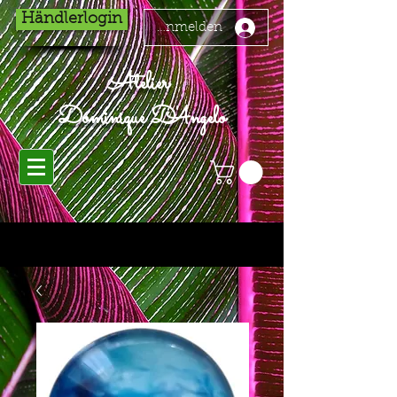
Händlerlogin
Anmelden
Atelier
Dominique D'Angelo