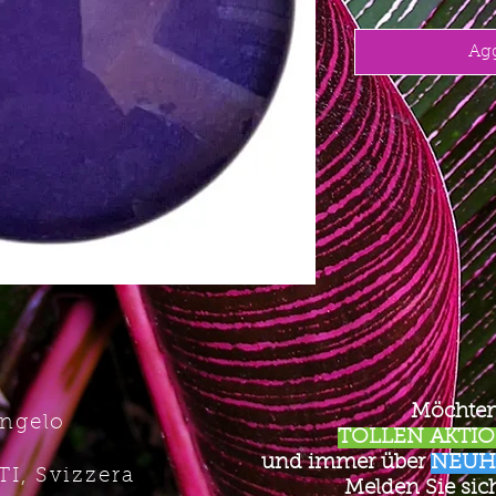
Agg
Möchten
Angelo
TOLLEN AKTION
und immer über
NEUH
TI, Svizzera
Melden Sie sich 