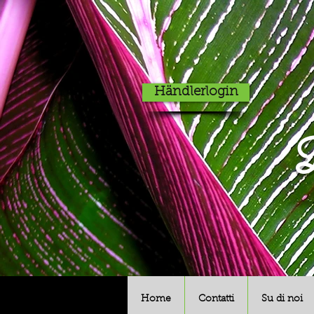
Händlerlogin
D
Home
Contatti
Su di noi