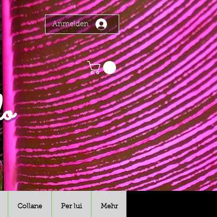
Anmelden
o
Collane
Per lui
Mehr