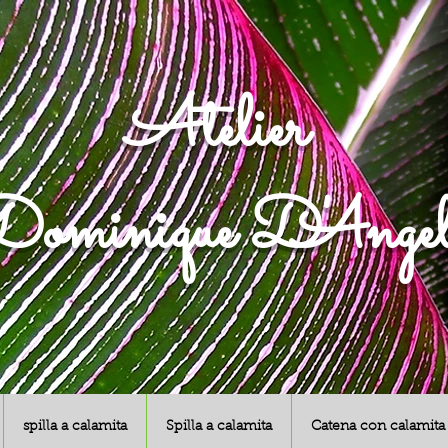
Atelier
ominique D'Angel
spilla a calamita
Spilla a calamita
Catena con calamita