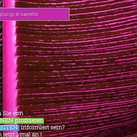
iungi al carrello
 Sie von
EN profitieren
EITEN
informiert sein?
jetzt 1 mal an !