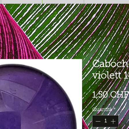
Caboch
violett 
1,50 CHF
Quantità
*