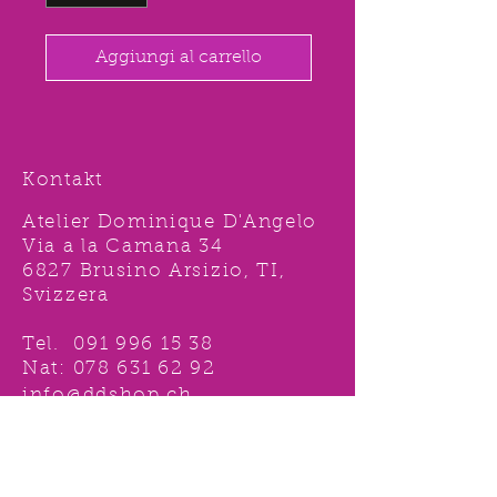
Aggiungi al carrello
Kontakt
Atelier Dominique D'Angelo
Via a la Camana 34
6827 Brusino Arsizio, TI,
Svizzera
Tel.
091 996 15 38
Nat:
078 631 62 92
info@ddshop.ch
Möchten Sie von