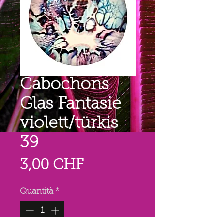
Cabochons
Glas Fantasie
violett/türkis
39
Prezzo
3,00 CHF
Quantità
*