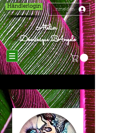
Händlerlogin
Anmelden
Atelier
Dominique D'Angelo