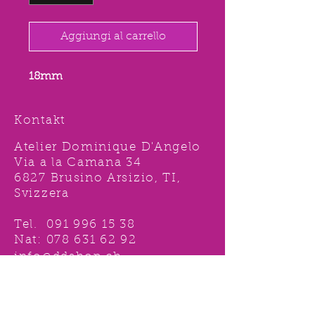
Aggiungi al carrello
18mm
Kontakt
Atelier Dominique D'Angelo
Via a la Camana 34
6827 Brusino Arsizio, TI,
Svizzera
Tel.
091 996 15 38
Nat:
078 631 62 92
info@ddshop.ch