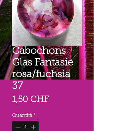
Cabochons
Glas Fantasie
rosa/fuchsia
37
Prezzo
1,50 CHF
Quantità
*