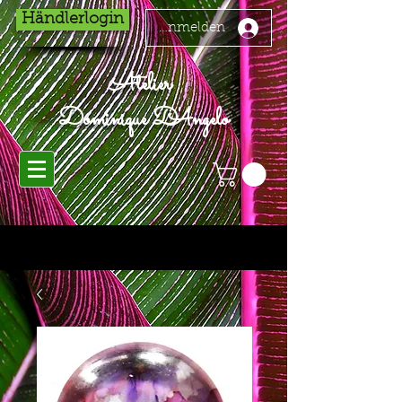
Händlerlogin
Anmelden
Atelier
Dominique D'Angelo