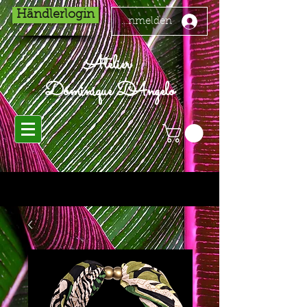
Händlerlogin
Anmelden
Atelier
Dominique D'Angelo