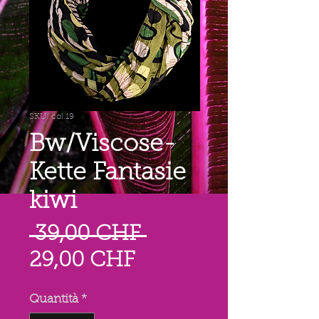
SKU: col.19
Bw/Viscose-
Kette Fantasie
kiwi
Prezzo
 39,00 CHF 
Prezzo
regolare
29,00 CHF
scontato
Quantità
*