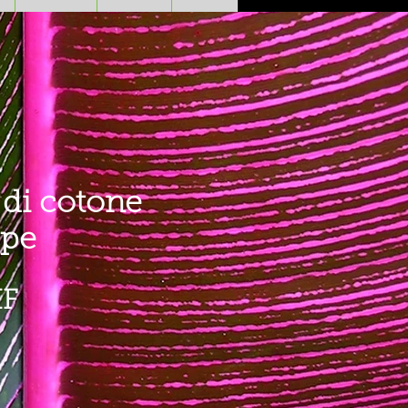
 di cotone
upe
Prezzo
HF