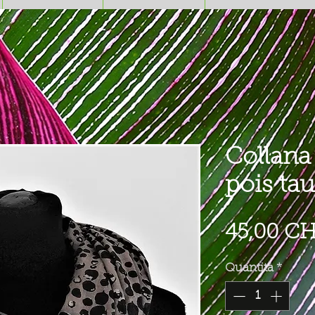
Collana
pois ta
45,00 C
Quantità
*