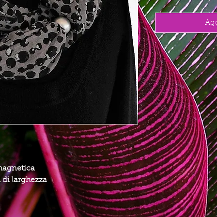
Agg
magnetica
 di larghezza