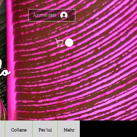
Anmelden
o
Collane
Per lui
Mehr