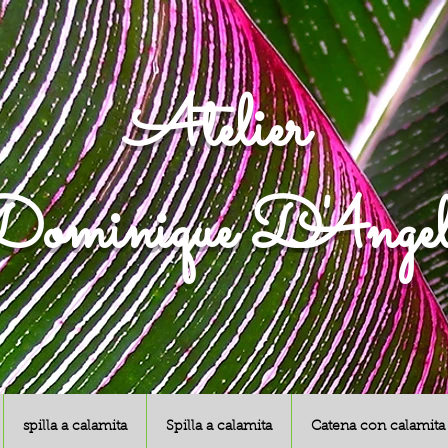
Atelier
ominique D'Angel
spilla a calamita
Spilla a calamita
Catena con calamita