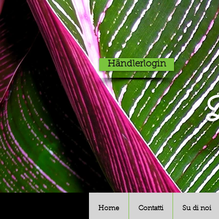
Händlerlogin
D
Home
Contatti
Su di noi