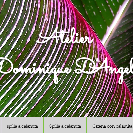
Atelier
ominique D'Angel
spilla a calamita
Spilla a calamita
Catena con calamita