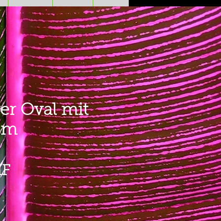
r Oval mit
cm
Prezzo
HF