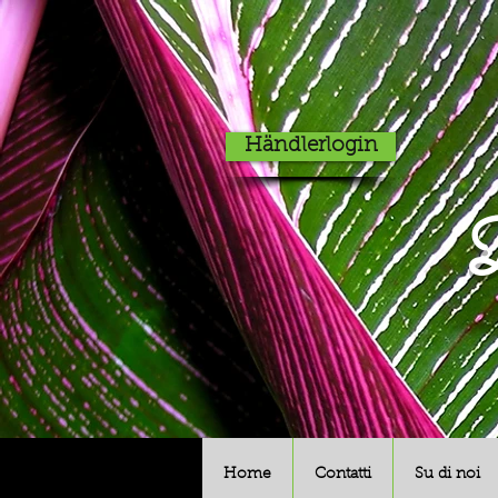
Händlerlogin
D
Home
Contatti
Su di noi