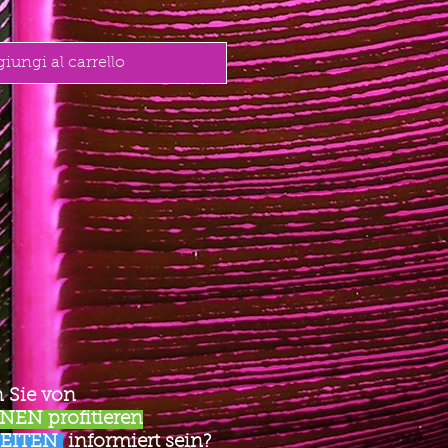
iungi al carrello
 Sie von
EN profitieren
EITEN
informiert sein?