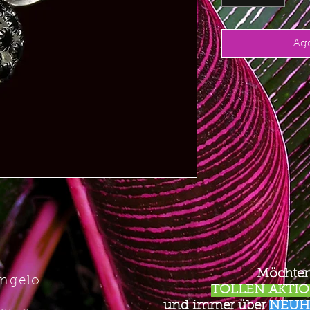
Agg
Möchten
Angelo
TOLLEN AKTION
und immer über
NEUH