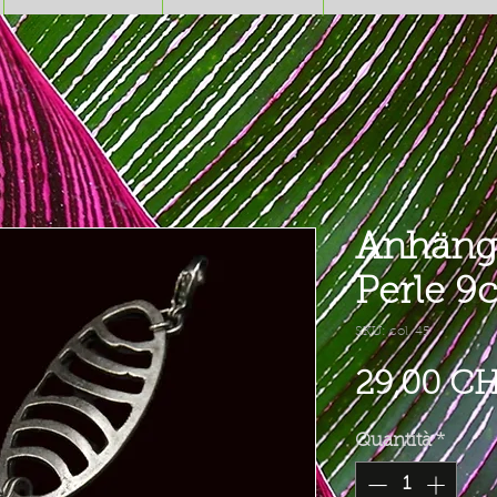
Anhänge
Perle 9
SKU: col. 45
29,00 C
Quantità
*