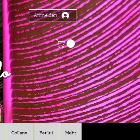
Anmelden
o
Collane
Per lui
Mehr