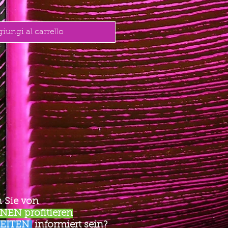
iungi al carrello
 Sie von
EN profitieren
EITEN
informiert sein?