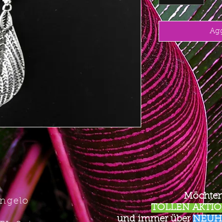
Agg
Möchten
Angelo
TOLLEN AKTION
und immer über
NEUH