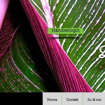
Händlerlogin
D
Home
Contatti
Su di noi