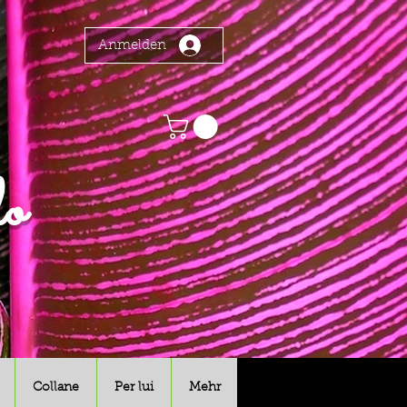
Anmelden
o
Collane
Per lui
Mehr