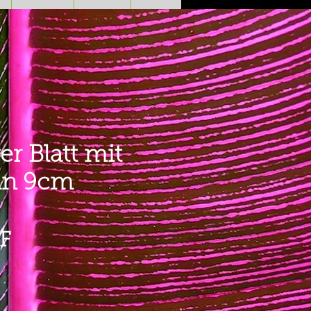
r Blatt mit
in 9cm
Prezzo
F