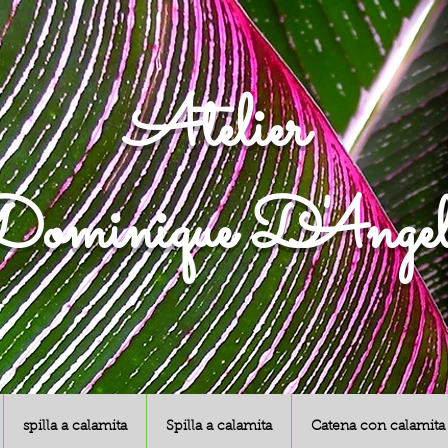
Atelier
ominique D'Angel
spilla a calamita
Spilla a calamita
Catena con calamita