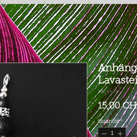
Anhänge
Lavaste
SKU: col 28
15,00 CH
Quantità
*